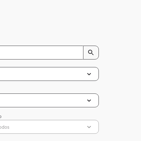
o
odos