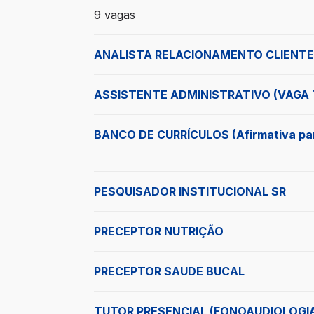
9 vagas encontradas para 0 filtros aplic
9 vagas
ANALISTA RELACIONAMENTO CLIENTE
ASSISTENTE ADMINISTRATIVO (VAGA
BANCO DE CURRÍCULOS (Afirmativa par
PESQUISADOR INSTITUCIONAL SR
PRECEPTOR NUTRIÇÃO
PRECEPTOR SAUDE BUCAL
TUTOR PRESENCIAL (FONOAUDIOLOGI